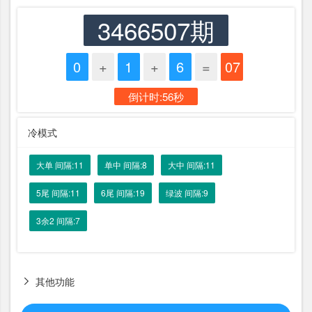
3466507期
0
+
1
+
6
=
07
倒计时:56秒
冷模式
大单 间隔:11
单中 间隔:8
大中 间隔:11
5尾 间隔:11
6尾 间隔:19
绿波 间隔:9
3余2 间隔:7
其他功能
