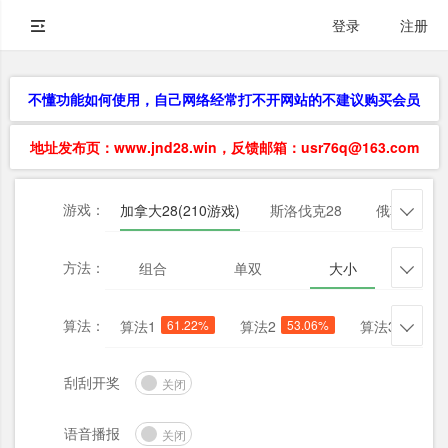
登录
注册
不懂功能如何使用，自己网络经常打不开网站的不建议购买会员
地址发布页：www.jnd28.win，反馈邮箱：usr76q@163.com
游戏：
加拿大28(210游戏)
斯洛伐克28
俄勒冈28

方法：
组合
单双
大小
杀三

算法：
算法1
61.22%
算法2
53.06%
算法3
51.02

刮刮开奖
关闭
语音播报
关闭