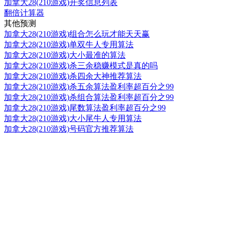
加拿大28(210游戏)开奖信息列表
翻倍计算器
其他预测
加拿大28(210游戏)组合怎么玩才能天天赢
加拿大28(210游戏)单双牛人专用算法
加拿大28(210游戏)大小最准的算法
加拿大28(210游戏)杀三余稳赚模式是真的吗
加拿大28(210游戏)杀四余大神推荐算法
加拿大28(210游戏)杀五余算法盈利率超百分之99
加拿大28(210游戏)杀组合算法盈利率超百分之99
加拿大28(210游戏)尾数算法盈利率超百分之99
加拿大28(210游戏)大小尾牛人专用算法
加拿大28(210游戏)号码官方推荐算法